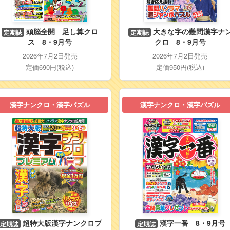
頭脳全開 足し算クロ
大きな字の難問漢字ナ
定期誌
定期誌
ス 8・9月号
クロ 8・9月号
2026年7月2日発売
2026年7月2日発売
定価690円(税込)
定価950円(税込)
漢字ナンクロ・漢字パズル
漢字ナンクロ・漢字パズル
超特大版漢字ナンクロプ
漢字一番 8・9月号
定期誌
定期誌