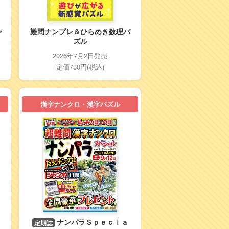
ン
難問ナンプレ＆ひらめき数理パ
ズル
2026年7月2日発売
定価730円(税込)
漢字ナンクロ・漢字パズル
ナンパラＳｐｅｃｉａ
定期誌