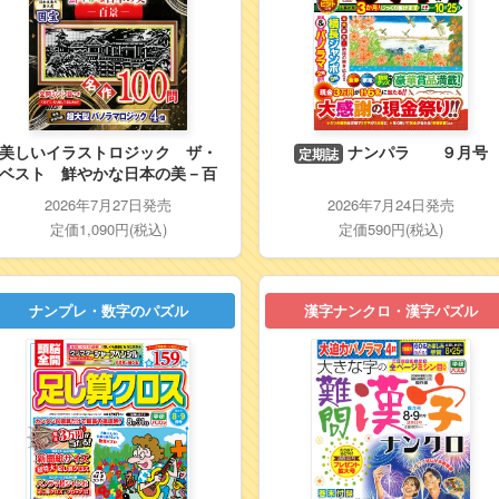
美しいイラストロジック ザ・
ナンパラ ９月号
定期誌
ベスト 鮮やかな日本の美－百
景－
2026年7月27日発売
2026年7月24日発売
定価1,090円(税込)
定価590円(税込)
ナンプレ・数字のパズル
漢字ナンクロ・漢字パズル