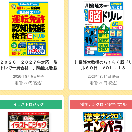
２０２６ー２０２７年対応 脳
川島隆太教授のらくらく脳ド
トレで一発合格 川島隆太教授
ル６０日 ＶОＬ．１３
の運転免許認知機能検査脳ドリ
2026年8月5日発売
2026年8月4日発売
ル
定価980円(税込)
定価980円(税込)
イラストロジック
漢字ナンクロ・漢字パズル