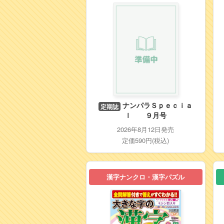
ナンパラＳｐｅｃｉａ
定期誌
ｌ ９月号
2026年8月12日発売
定価590円(税込)
漢字ナンクロ・漢字パズル