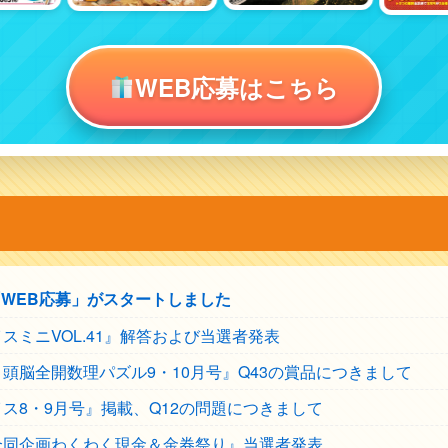
WEB応募はこちら
WEB応募」がスタートしました
スミニVOL.41』解答および当選者発表
頭脳全開数理パズル9・10月号』Q43の賞品につきまして
ス8・9月号』掲載、Q12の問題につきまして
合同企画わくわく現金＆金券祭り』当選者発表